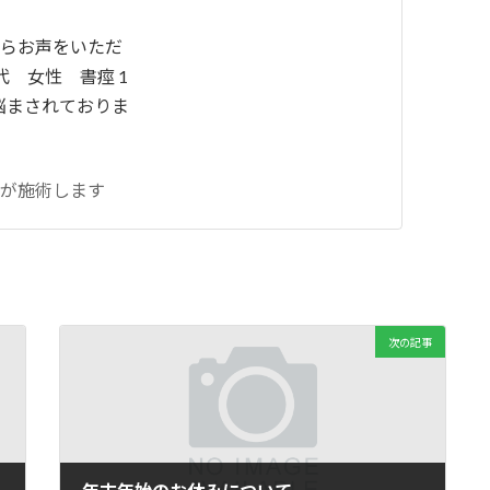
からお声をいただ
代 女性 書痙 1
悩まされておりま
が施術します
次の記事