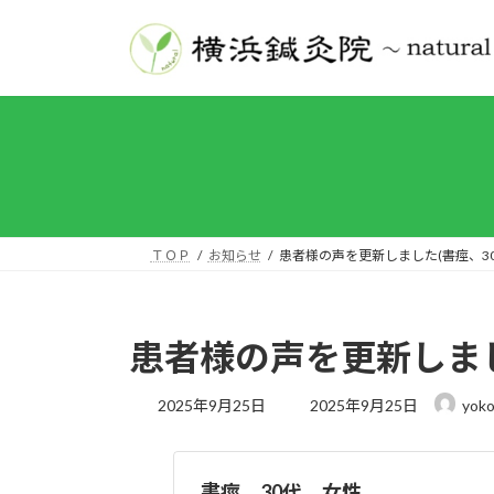
コ
ナ
ン
ビ
テ
ゲ
ン
ー
ツ
シ
へ
ョ
ス
ン
キ
に
ッ
移
プ
動
ＴＯＰ
お知らせ
患者様の声を更新しました(書痙、30代
患者様の声を更新しました
最
2025年9月25日
2025年9月25日
yoko
終
更
新
日
書痙 30代 女性