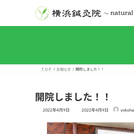
コ
ナ
ン
ビ
テ
ゲ
ン
ー
ツ
シ
へ
ョ
ス
ン
キ
に
ッ
移
プ
動
ＴＯＰ
お知らせ
開院しました！！
開院しました！！
最
2022年4月9日
2022年4月9日
yokoha
終
更
新
日